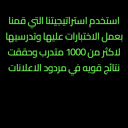
استخدم استراتيجيتنا التي قمنا
بعمل الاختبارات عليها وتدرسيها
لاكثر من 1000 متدرب وحققت
نتائج قويه في مردود الاعلانات
ملف كامل سوف تجد فيه 11 استراتيجيه مشروحه لمساعدتك
في التوسع باعلاناتك وعمل الاختبارات عليها قمنا بشرحها في
كورس
how to sell like Crazy
الذى تم تدريسه لاكثر من 1000 شخص علي مستوي مصر