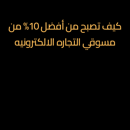
How To Become one of The Best
كيف تصبح من أفضل 10% من
مسوقي التجاره الالكترونيه
اهم كتاب في عام 2024 لأصحاب مشاريع التجاره
الالكترونيه لفهم كل الطرق والاساليب التي يجب ان
يمر بها المشروع الخاص بهم , ومهم جدا للمسوقين
لمعروفه كل الطرق والخبايا التي يجب العمل عليها
ووضعها في الحسبان لتمكين المشاريع من تحقيق
المبيعات وتسريع نمو حركه البيع والتغلب علي
المشاكل التي قد لا يعلمون بها