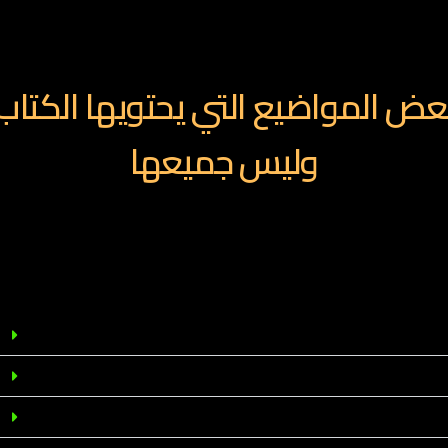
الكتاب باللغه العربيه
عض المواضيع التي يحتويها الكتاب
وليس جميعها
لمحتوي داخل الكتاب بالعربي لا تقلق ان كنت تري بعض الوصف باللغه
الاجنبيه
انواع التجاره الالكترونيه وتحليل جميع جوانبها
دراسه المنتج وتحليله وعوامل نجاحه
انواع التسعير