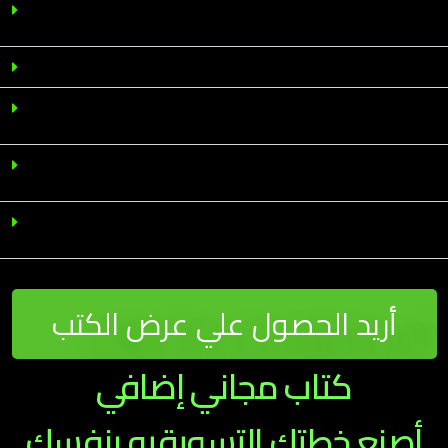
العقليه التحليليه لجميع جوانب التجاره الالكترونيه -
البراندنج وكتابه المحتوي
تحليل البيزنس من وجهه نظر الارقام
نظم إداره المحتوي ( المواقع الالكترونيه ) وكيفيه
تحليلها لتناسب عملك
التطبيقات علي المواقع وصفحات الهبوط وكيفيه زياده
معدل البيع
كيفيه قراءه الارقام والاحصائيات وبدايه مرحله التوسع
والنمو بالمبيعات
أريد الحصول علي عرض الكتب
كتاب مجاني إضافي
أصنع خطتك التسويقيه بنفسك