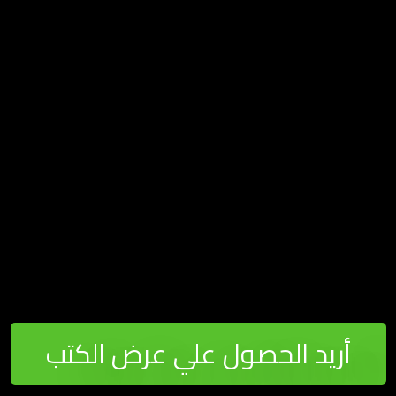
اط أساسيه فى كتابتك لـ Executive Summary
 التحاليل – Situation Analysis
وفة سوات – SWOT Analysis
وفة بيست – PEST Analysis
 التطبيق العملي – SWOT Analysis
 التطبيق العملي – PEST Analysis
 توصل لفين – Objectives
 تنفيذ اللعبة – Tactics
اع التكتيكات – Types of digital marketing tactics
التطبيق العملي – Objectives
يزانية – Budget
أريد الحصول علي عرض الكتب