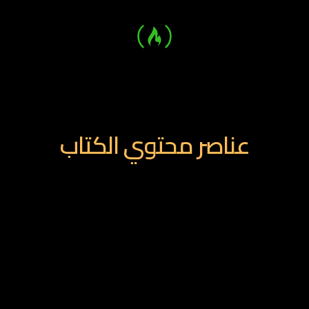
سوف تحصل علي نموذج مجاني ايضا لشكل ونموذج لخطه تسويقيه
قمنا بعملها من قبل
عناصر محتوي الكتاب
ا لم تنجح فى التخطيط للنجاح فقد خطط للفشل
 تعطني سمكة ولكن علمني كيف اصطاد
 التطبيق العملي – Marketing Research
 التطبيق العملي – Buyer Persona
احل صناعة الخطة التسويقية
لخص التنفيذي – Executive Summary