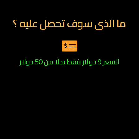
والخليج العربي
ما الذى سوف تحصل عليه ؟
السعر 9 دولار فقط بدلا من 50 دولار
كتاب – كيف تصبح من أفضل 10% من مسوقي
التجاره الالكترونيه
كتاب -أصنع خطتك التسويقيه بنفسك -مجانا
نموج لكتاب أصنع خطتك التسويقيه بنفسك في
سؤال وجواب – مجانا
نموذج لخطه تسويقيه كامله – مجانا
ملف كامل لمساعدتك في عمل الاعلانات وبناء