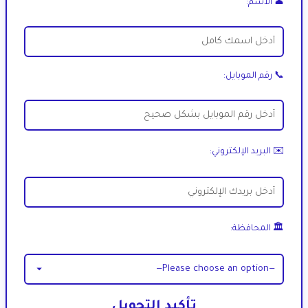
👤 الاسم:
📞 رقم الموبايل:
✉️ البريد الإلكتروني:
🏛 المحافظة:
تأكيد التحويل