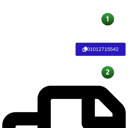
خطوات الدفع:
حوّلي 199 جنيه على رقم المحفظة الإلكترونية:
محفظة الكترونية
01012715542
أو من خلال إنستا باي: