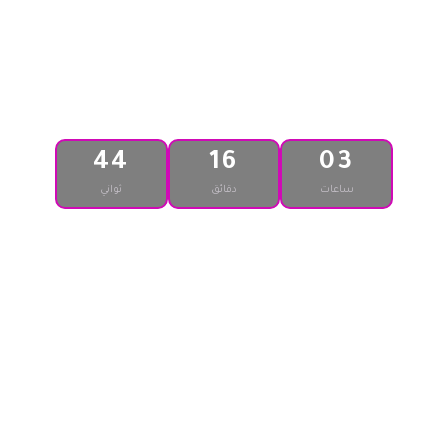
احجز نسختك دلوقتي
44
16
03
ساعات
دقائق
ثواني
الكتاب : PDF
عدد الصفحات : 102 صفحه
اختاري وسيلة الدفع اللي تريحك
احنا مخلّيين الدفع سهل وبسيط علشان
نبعتلك الكتاب فورًا