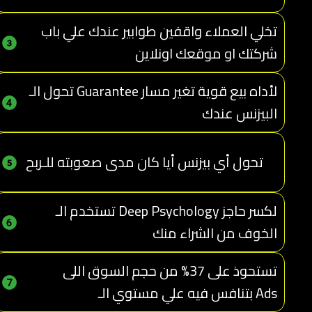
تخلي العملاء واقفين طوابير عندك علي باب
شركتك او موقعك اونلاين
تحول الـ Guarantee لأداه بيع قوية تغير مسار
البيزنس عندك
تحول أي بيزنس أيا كان مدى صعوبته للـربح
تستخدم الـ Deep Psychology لكسر حاجز
الخوف من الشراء منك
تستحوذ على 37% من حجم السوق اللى
بتنافس فيه علي مستوي الـ Ads