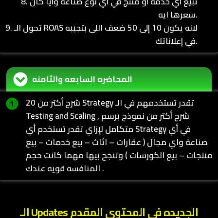
8. تبيع أي خدمة أو منتج في أي نوع صناعه وأيا كان
سعرها ايه.
9. تحول الـ ROAS لانه يكون 10 إلى 50 ضعف اللى بتجيبه
في إعلاناتك.
المحاضره السابعه والثامنه
شرح أكتر من 20 Strategy تقدر تستخدمهم في الـ
Testing and Scaling , شرح أكتر من نموذج برسم
متكامل لإزاي تقدر تستخدم أي Strategy في أي
صناعة واي مجال ( عقارات – اثاث – بيع خدمات – بيع
منتجات – بيع الكورسات ) وتنجح بيها مهما كانت حجم
المنافسه قويه عندك .
الـ Updates الجديده في المحتوي المقدم