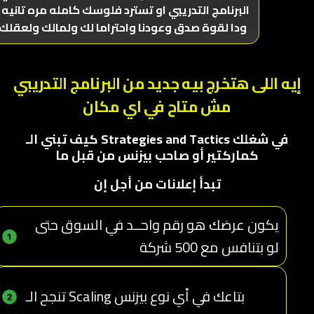
البرنامج التدريبي او تسترد فلوسك كامله مره تانيه ,
ودا لقوة صدق وعودنا واحتراما لك ولمالك ولعقلك
إيه اللى هتخرج بيه جديد من البرنامج التدريبي
مش متاح في اي مكان
كيف تبني الـ Strategies and Tactics في شغلك
كماركتير أو صاحب بيزنس من قبل ما
تبدأ إعلانات من أجل إن
يكون عرضك هو رقم واحــد في السوق حتى
لو بتنافس مع 500 شركة
تنجح الـ Scaling بتاعك في أي نوع بيزنس