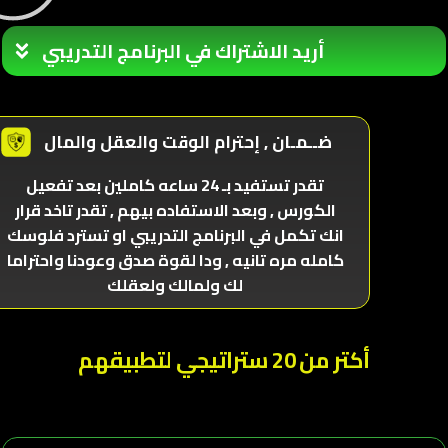
أريد الاشتراك في البرنامج التدريبي
ضــمـان , إحترام الوقت والعقل والمال
تقدر تستفيد بـ 24 ساعه كاملين بعد تفعيل
الكورس , وبعد الاستفاده بيهم , تقدر تاخد قرار
انك تكمل في البرنامج التدريبي او تسترد فلوسك
كامله مره تانيه , ودا لقوة صدق وعودنا واحتراما
لك ولمالك ولعقلك
أكتر من 20 ستراتيجي لتطبيقهم