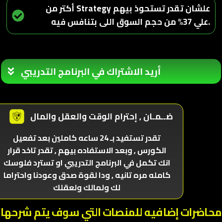
أكتر من Strategy علشان تقدر تستحوذ بيهم
علي 37% من حجم السوق اللى بتنافس فيه.
أريد الاشتراك في البرنامج التدريبي
ضــمـان , إحترام الوقت والعقل والمال
تقدر تستفيد بـ 24 ساعه كاملين بعد تفعيل
الكورس , وبعد الاستفاده بيهم , تقدر تاخد قرار
انك تكمل في البرنامج التدريبي او تسترد فلوسك
كامله مره تانيه , ودا لقوة صدق وعودنا واحتراما
لك ولمالك ولعقلك
محاضرات إضافيه للمنصات التي سوف يتم شرحها