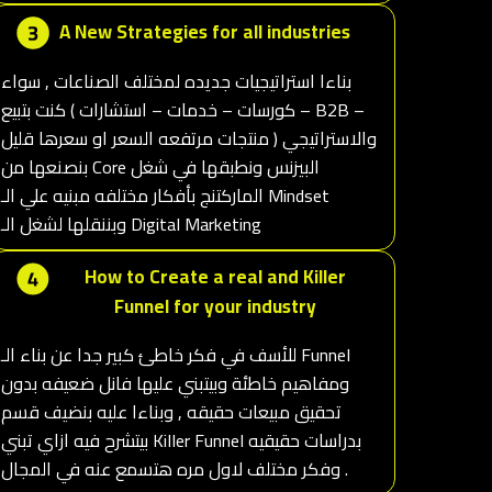
A New Strategies for all industries
بناءا استراتيجيات جديده لمختلف الصناعات , سواء
كنت بتبيع ( كورسات – خدمات – استشارات – B2B –
منتجات مرتفعه السعر او سعرها قليل ) والاستراتيجي
بنصنعها من Core البيزنس ونطبقها في شغل
الماركتنج بأفكار مختلفه مبنيه علي الـ Mindset
وبننقلها لشغل الـ Digital Marketing
How to Create a real and Killer
Funnel for your industry
للأسف في فكر خاطئ كبير جدا عن بناء الـ Funnel
ومفاهيم خاطئة وبيتبني عليها فانل ضعيفه بدون
تحقيق مبيعات حقيقه , وبناءا عليه بنضيف قسم
بيتشرح فيه ازاي تبني Killer Funnel بدراسات حقيقيه
وفكر مختلف لاول مره هتسمع عنه في المجال .