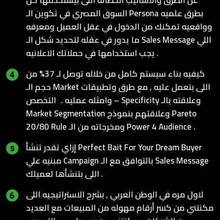
عن الطرق والاساليب الخطائه اللى بيستخدمها كل
السوق المصري في تكوين الـ Persona بطرق علميه
وواقعيه تمكنك من الدخول في عقل العميل ومعرفه
ما يدور في عقله لتحديد شكل الـ Sales Message اللي
يجب استخدامها في حملاتك الاعلانيه .
كيفيه بناء سيستم كامل من خلاله توصل لـ 37% من
حجم الـ Market اللى بتعمل عليه , مع طرق وتطبيقات
وامثله عمليه . التخصص – Specificity وعلاقته بالـ
Market Segmentation وعلاقتهم بنموذج Pareto
20/80 Rule ومخرجاته من الـ Power 4 Audience .
إزاي تقدر تنشأ Perfect Bait For Your Dream Buyer
مبنيه علي Campaign بالتوافق مع الـ Sales Message
اللى بتنشأها لعميلك .
لاول مره في الوطن العربي , بشرح الاستراتيجيه اللى
مكنتني من كسر أرقام مهوله من المبيعات مع العديد