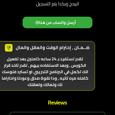
البيدج وبكدا يتم التسجيل
أرسل واتساب من هنا
ضــمـان , إحترام الوقت والعقل والمال
تقدر تستفيد بـ 24 ساعه كاملين بعد تفعيل
الكورس , وبعد الاستفاده بيهم , تقدر تاخد قرار
انك تكمل في البرنامج التدريبي او تسترد فلوسك
كامله مره تانيه , ودا لقوة صدق وعودنا واحتراما
لك ولمالك ولعقلك
Reviews