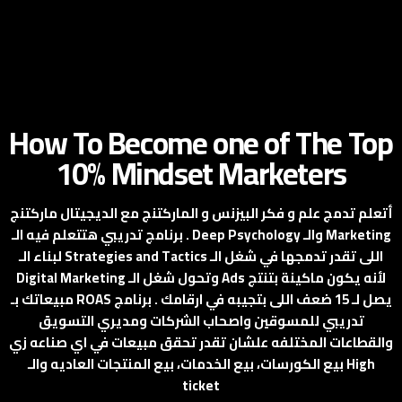
How To Become one of The Top
10% Mindset Marketers
أتعلم تدمج علم و فكر البيزنس و الماركتنج مع الديجيتال ماركتنج
. برنامج تدريبي هتتعلم فيه الـ Deep Psychology والـ Marketing
لبناء الـ Strategies and Tactics اللى تقدر تدمجها في شغل الـ
Digital Marketing وتحول شغل الـ Ads لأنه يكون ماكينة بتنتج
مبيعاتك بـ ROAS يصل لـ 15 ضعف اللى بتجيبه في ارقامك . برنامج
تدريبي للمسوقين واصحاب الشركات ومديري التسويق
والقطاعات المختلفه علشان تقدر تحقق مبيعات في اي صناعه زي
بيع الكورسات، بيع الخدمات، بيع المنتجات العاديه والـ High
ticket