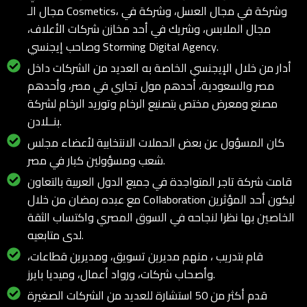
مجال الـ Cosmetics، وشركة في مجال العسل، وشركة في
مجال الملابس، وشريك في أحد مخازن شركات الأعلاف،
وصاحب إيجنسي Storming Digital Agency.
أدار من خلال الإيجنسي الخاصة به العديد من الشركات داخل
مصر والسعودية، أحدهم مول تجاري في مصر، وأحدهم
مصنع ومعرض مختص بتصنيع الرخام وتوريد الرخام لشركة
بنــلادن.
كان المسؤول عن بعض الحملات الانتخابية لأعضاء مجلس
شعب ومسؤولين كبار في مصر.
قامت شركة تاجر المتواجدة في جميع الدول العربية بالتعاون
مع عبده رمضان من خلال Collaboration ليكون أحد المؤثرين
الخاصين بها نظرا لنجاحه في السوق المصري واكتساب الثقة
لدى متابعيه.
قام بتدريب ، منهم مديرين تسويق، ومديرين قطاعات،
وأصحاب شركات، ورواد أعمال، وميديا بايرز.
قدم أكثر من 50 استشارة للعديد من الشركات الصغيرة