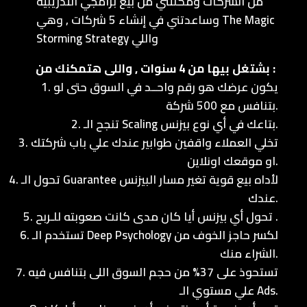
من الشركات ومكنتني من بيع برامجي التدريبيه
وساعدتني في إنشاء 5 شركات , وهي The Magic
Storming Strategy واللي
بشتغل بيها من 4 سنوات , واللى هتمكنك من :
1. يكون عرضك هو رقم واحــد في السوق حتى لو
بتنافس مع 500 شركة.
2. تنجح الـ Scaling بتاعك في أي نوع بيزنس.
3. تخلي العملاء واقفين طوابير عندك علي باب شركتك
او موقعك اونلاين.
4. تحول الـ Guarantee لأداه بيع قوية تغير مسار البيزنس
عندك.
5. تحول أي بيزنس أيا كان مدى كانت صعوبته للـربح .
6. تستخدم الـ Deep Psychology لكسر حاجز الخوف من
الشراء منك.
7. تستحوذ على 37% من حجم السوق اللى بتنافس فيه
علي مستوي الـ Ads.